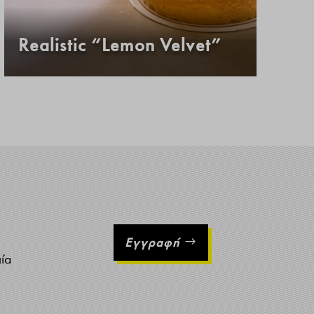
Realistic “Lemon Velvet”
Κ
Εγγραφή
ιία