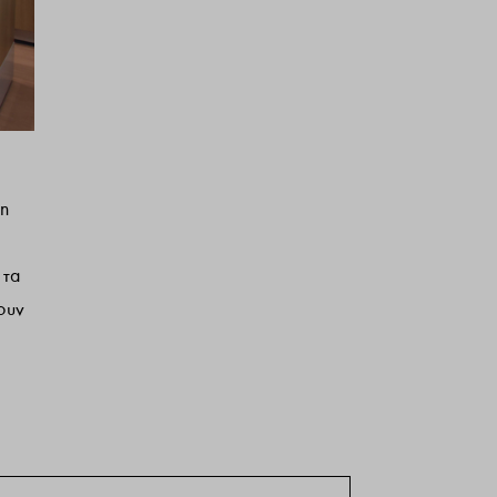
 η
 τα
ουν