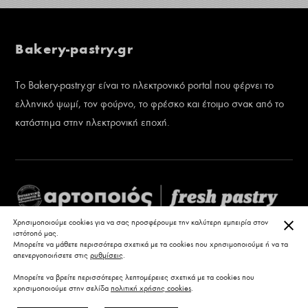
Bakery-pastry.gr
Το Bakery-pastry.gr είναι το ηλεκτρονικό portal που φέρνει το
ελληνικό ψωμί, τον φούρνο, το φρέσκο και έτοιμο σνακ από το
κατάστημα στην ηλεκτρονική εποχή.
ΚΛΕ
Χρησιμοποιούμε cookies για να σας προσφέρουμε την καλύτερη εμπειρία στον
ιστότοπό μας.
Μπορείτε να μάθετε περισσότερα σχετικά με τα cookies που χρησιμοποιούμε ή να τα
απενεργοποιήσετε στις
ρυθμίσεις
.
Μπορείτε να βρείτε περισσότερες λεπτομέρειες σχετικά με τα cookies που
χρησιμοποιούμε στην σελίδα
πολιτική χρήσης cookies
.