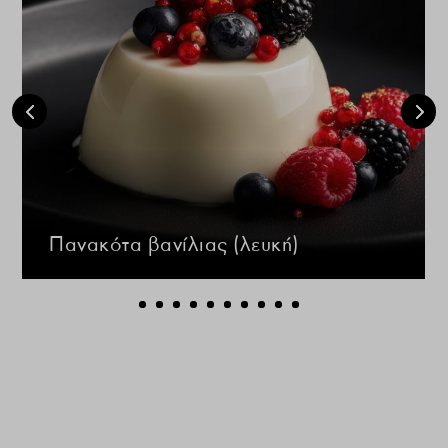
Πανακότα βανίλιας (λευκή)