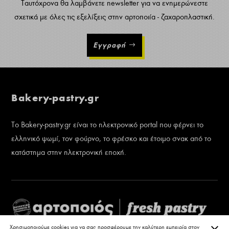
Ταυτόχρονα θα λαμβάνετε newsletter για να ενημερώνεστε
σχετικά με όλες τις εξελίξεις στην αρτοποιία - ζαχαροπλαστική.
Εγγραφή
Bakery-pastry.gr
Το Bakery-pastry.gr είναι το ηλεκτρονικό portal που φέρνει το
ελληνικό ψωμί, τον φούρνο, το φρέσκο και έτοιμο σνακ από το
κατάστημα στην ηλεκτρονική εποχή.
ΚΛΕ
Χρησιμοποιούμε cookies για να σας προσφέρουμε την καλύτερη εμπειρία στον