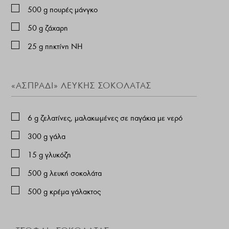
500
g
πουρές μάνγκο
50
g
ζάχαρη
25
g
πηκτίνη ΝΗ
«ΑΣΠΡΆΔΙ» ΛΕΥΚΉΣ ΣΟΚΟΛΆΤΑΣ
6
g
ζελατίνες, μαλακωμένες σε παγάκια με νερό
300
g
γάλα
15
g
γλυκόζη
500
g
λευκή σοκολάτα
500
g
κρέμα γάλακτος