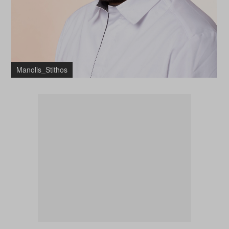
Manolis_Stithos