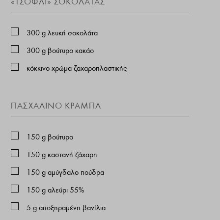
«ΤΣΌΦΛΙ» ΣΟΚΟΛΆΤΑΣ
300
g
λευκή σοκολάτα
300
g
βούτυρο κακάο
κόκκινο χρώμα ζαχαροπλαστικής
ΠΑΣΧΑΛΙΝΌ ΚΡΑΜΠΛ
150
g
βούτυρο
150
g
καστανή ζάχαρη
150
g
αμύγδαλο πούδρα
150
g
αλεύρι 55%
5
g
αποξηραμένη βανίλια