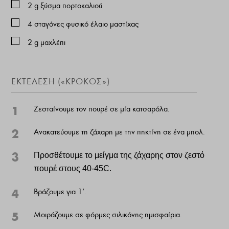
2
g
ξύσμα πορτοκαλιού
4
σταγόνες φυσικό έλαιο μαστίχας
2
g
μαχλέπι
ΕΚΤΈΛΕΣΗ («ΚΡΌΚΟΣ»)
1
Ζεσταίνουμε τον πουρέ σε μία κατσαρόλα.
2
Ανακατεύουμε τη ζάχαρη με την πηκτίνη σε ένα μπολ.
3
Προσθέτουμε το μείγμα της ζάχαρης στον ζεστό
πουρέ στους 40-45
C.
4
Βράζουμε για 1’.
5
Μοιράζουμε σε φόρμες σιλικόνης ημισφαίρια.