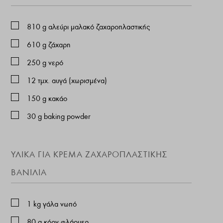
810
g
αλεύρι μαλακό ζαχαροπλαστικής
610
g
ζάχαρη
250
g
νερό
12
τμχ. αυγά (χωρισμένα)
150
g
κακάο
30
g
baking powder
ΥΛΙΚΆ ΓΙΑ ΚΡΈΜΑ ΖΑΧΑΡΟΠΛΑΣΤΙΚΉΣ
ΒΑΝΊΛΙΑ
1
kg
γάλα νωπό
80
g
κόρν φλάουερ