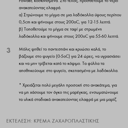
Powder, κοσκινισμένα. Στο τέλος, προσθέτουμε το νερό
ανακατεύοντας ελαφρά.
α) Στρώνουμε το μίγμα σε μια λαδόκολλα ύψους περίπου
0,5cm και ψήνουμε στους 200οC, για 12-15 λεπτά.
β) Τοποθετούμε το μίγμα σε ταψί με στρωμένη
λαδόκολλα και ψήνουμε στους 200οC για 55-60 λεπτά.
3
Μόλις ψηθεί το παντεσπάνι και κρυώσει καλά, το
βάζουμε στο ψυγείο (0-5οC) για 24 ώρες, να υγρασιάσει
και να μην τρίβεται κατά το κόψιμο. Τα φύλλα τα
αποθηκεύουμε στο ψυγείο, σκεπασμένα με λαδόκολλα.
* Χρειάζεται πολύ μεγάλη προσοχή στο ανακάτεμα, για
να μη χάσουμε τον όγκο της μαρέγκας, ενσωματώνουμε
τα υλικά σταδιακά ανακατεύοντας ελαφρά με μια μαρίζ.
ΕΚΤΈΛΕΣΗ: ΚΡΈΜΑ ΖΑΧΑΡΟΠΛΑΣΤΙΚΉΣ