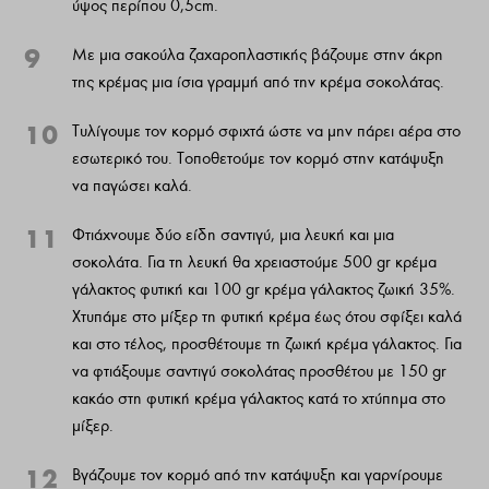
ύψος περίπου 0,5cm.
9
Με μια σακούλα ζαχαροπλαστικής βάζουμε στην άκρη
της κρέμας μια ίσια γραμμή από την κρέμα σοκολάτας.
10
Τυλίγουμε τον κορμό σφιχτά ώστε να μην πάρει αέρα στο
εσωτερικό του. Τοποθετούμε τον κορμό στην κατάψυξη
να παγώσει καλά.
11
Φτιάχνουμε δύο είδη σαντιγύ, μια λευκή και μια
σοκολάτα. Για τη λευκή θα χρειαστούμε 500 gr κρέμα
γάλακτος φυτική και 100 gr κρέμα γάλακτος ζωική 35%.
Χτυπάμε στο μίξερ τη φυτική κρέμα έως ότου σφίξει καλά
και στο τέλος, προσθέτουμε τη ζωική κρέμα γάλακτος. Για
να φτιάξουμε σαντιγύ σοκολάτας προσθέτου με 150 gr
κακάο στη φυτική κρέμα γάλακτος κατά το χτύπημα στο
μίξερ.
12
Βγάζουμε τον κορμό από την κατάψυξη και γαρνίρουμε