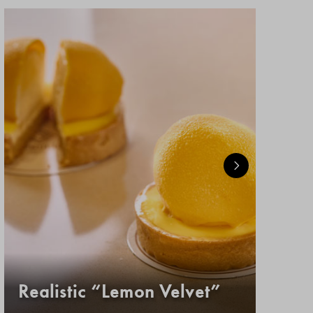
Realistic “Lemon Velvet”
Κ