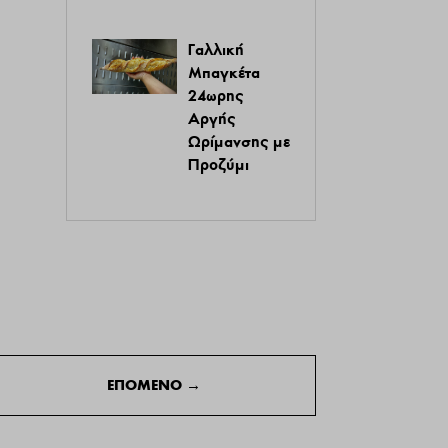
Γαλλική
Μπαγκέτα
24ωρης
Αργής
Ωρίμανσης με
Προζύμι
ΕΠΟΜΕΝΟ
→