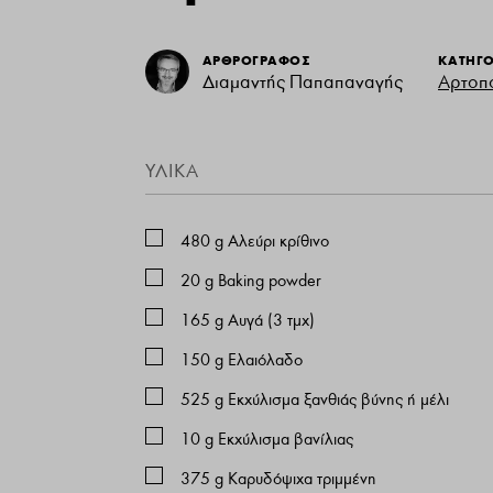
ΑΡΘΡΟΓΡΑΦΟΣ
ΚΑΤΗΓΟ
Διαμαντής Παπαπαναγής
Αρτοπ
ΥΛΙΚΑ
480
g
Αλεύρι κρίθινο
20
g
Baking powder
165
g
Αυγά (3 τμχ)
150
g
Ελαιόλαδο
525
g
Εκχύλισμα ξανθιάς βύνης ή μέλι
10
g
Εκχύλισμα βανίλιας
375
g
Καρυδόψιχα τριμμένη