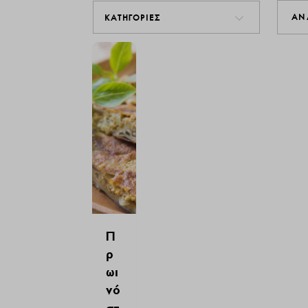
ΚΑΤΗΓΟΡΙΕΣ
Π
ρ
ωι
νό
στ