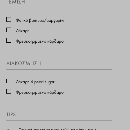
ΓΕΜΙΣΗ
Φυτικό βούτυρο/μαργαρίνη
Ζάχαρη
Φρεσκοτριμμένο κάρδαμο
ΔΙΑΚΟΣΜΗΣΗ
Ζάχαρη ή pearl sugar
Φρεσκοτριμμένο κάρδαμο
TIPS
Τεχνική tangzhong για πολύ αφράτα μπανς.