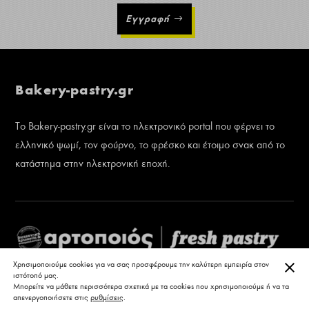
Εγγραφή
Bakery-pastry.gr
Το Bakery-pastry.gr είναι το ηλεκτρονικό portal που φέρνει το
ελληνικό ψωμί, τον φούρνο, το φρέσκο και έτοιμο σνακ από το
κατάστημα στην ηλεκτρονική εποχή.
ΚΛΕ
Χρησιμοποιούμε cookies για να σας προσφέρουμε την καλύτερη εμπειρία στον
ιστότοπό μας.
Μπορείτε να μάθετε περισσότερα σχετικά με τα cookies που χρησιμοποιούμε ή να τα
απενεργοποιήσετε στις
ρυθμίσεις
.