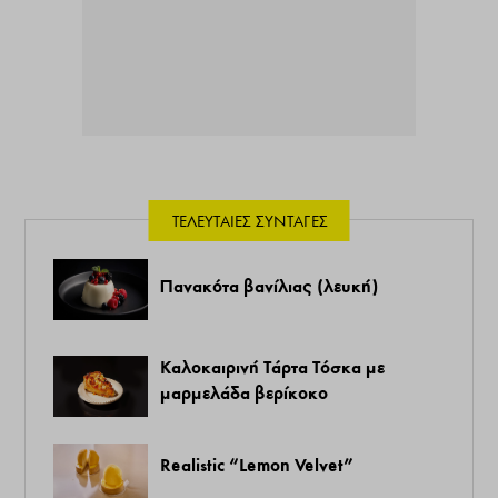
ΤΕΛΕΥΤΑΊΕΣ ΣΥΝΤΑΓΈΣ
Πανακότα βανίλιας (λευκή)
Καλοκαιρινή Τάρτα Τόσκα με
μαρμελάδα βερίκοκο
Realistic “Lemon Velvet”