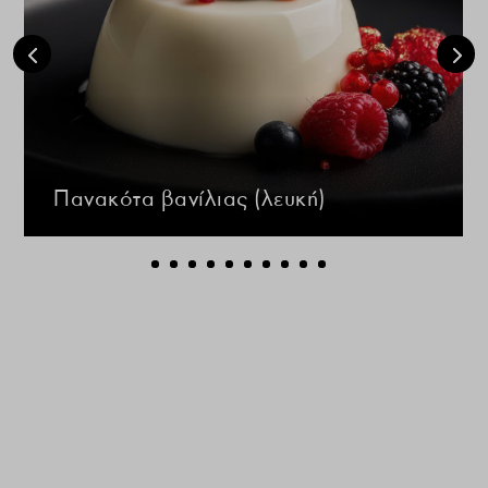
Πανακότα βανίλιας (λευκή)