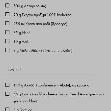
500
g
Αλεύρι ολικής
90
g
Ενεργό προζύμι 100% hydration
255
ml
Κρασί από ρόδι (δροσερό)
35
g
Νερό
10
g
Αλάτι
8
g
Μέλι ανθέων (δένει με το αχλάδι)
ΓΈΜΙΣΗ
110
g
Αχλάδι (Conference ή Abate), σε κυβάκια
45
g
Κατσικίσιο blue cheese (τύπου Bleu d’Auvergne ή πιο
φίνο goat blue)
8
g
Βούτυρο