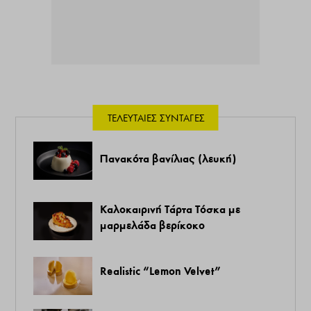
ΤΕΛΕΥΤΑΊΕΣ ΣΥΝΤΑΓΈΣ
Πανακότα βανίλιας (λευκή)
Καλοκαιρινή Τάρτα Τόσκα με
μαρμελάδα βερίκοκο
Realistic “Lemon Velvet”