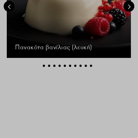
Πανακότα βανίλιας (λευκή)