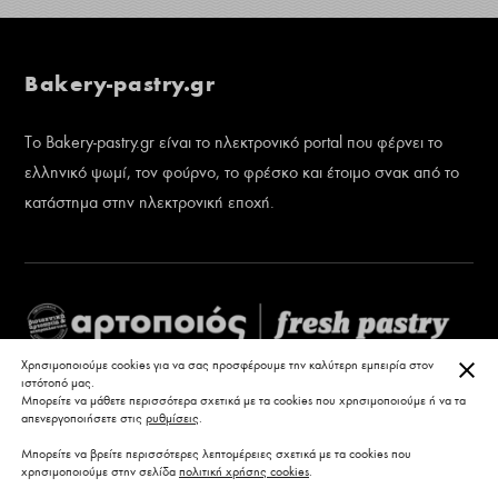
Bakery-pastry.gr
Το Bakery-pastry.gr είναι το ηλεκτρονικό portal που φέρνει το
ελληνικό ψωμί, τον φούρνο, το φρέσκο και έτοιμο σνακ από το
κατάστημα στην ηλεκτρονική εποχή.
ΚΛΕ
Χρησιμοποιούμε cookies για να σας προσφέρουμε την καλύτερη εμπειρία στον
ιστότοπό μας.
Μπορείτε να μάθετε περισσότερα σχετικά με τα cookies που χρησιμοποιούμε ή να τα
απενεργοποιήσετε στις
ρυθμίσεις
.
Μπορείτε να βρείτε περισσότερες λεπτομέρειες σχετικά με τα cookies που
χρησιμοποιούμε στην σελίδα
πολιτική χρήσης cookies
.