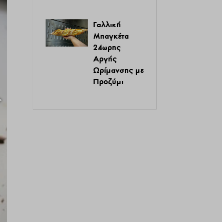
Γαλλική
Μπαγκέτα
24ωρης
Αργής
Ωρίμανσης με
Προζύμι