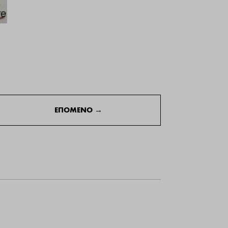
salata_sokolata_5
ΕΠΟΜΕΝΟ
→