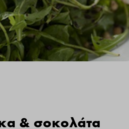
όκα & σοκολάτα