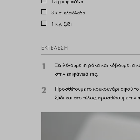
15
g
παρμεζάνα
3
κ.σ. ελαιόλαδο
1
κ.γ. ξύδι
ΕΚΤΈΛΕΣΗ
1
Ξεπλένουμε τη ρόκα και κόβουμε τα 
στην επιφάνειά της.
2
Προσθέτουμε το κουκουνάρι αφού το 
ξύδι και στο τέλος, προσθέτουμε την