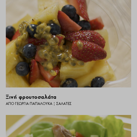
Ξινή φρουτοσαλάτα
ΑΠΌ
ΓΕΩΡΓΊΑ ΠΑΠΑΛΟΥΚΆ
|
ΣΑΛΆΤΕΣ