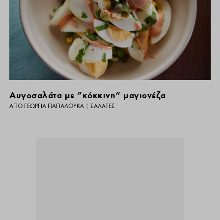
Αυγοσαλάτα με ”κόκκινη“ μαγιονέζα
ΑΠΌ
ΓΕΩΡΓΊΑ ΠΑΠΑΛΟΥΚΆ
|
ΣΑΛΆΤΕΣ