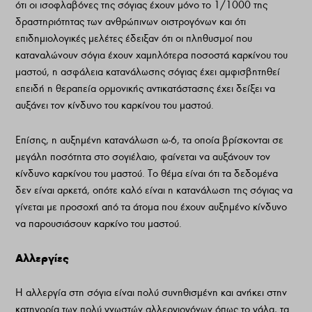
ότι οι ισοφλαβόνες της σόγιας έχουν μόνο το 1/1000 της
δραστηριότητας των ανθρώπινων οιστρογόνων και ότι
επιδημιολογικές μελέτες έδειξαν ότι οι πληθυσμοί που
καταναλώνουν σόγια έχουν χαμηλότερα ποσοστά καρκίνου του
μαστού, η ασφάλεια κατανάλωσης σόγιας έχει αμφισβητηθεί
επειδή η θεραπεία ορμονικής αντικατάστασης έχει δείξει να
αυξάνει τον κίνδυνο του καρκίνου του μαστού.
Επίσης, η αυξημένη κατανάλωση ω-6, τα οποία βρίσκονται σε
μεγάλη ποσότητα στο σογιέλαιο, φαίνεται να αυξάνουν τον
κίνδυνο καρκίνου του μαστού. Το θέμα είναι ότι τα δεδομένα
δεν είναι αρκετά, οπότε καλό είναι η κατανάλωση της σόγιας να
γίνεται με προσοχή από τα άτομα που έχουν αυξημένο κίνδυνο
να παρουσιάσουν καρκίνο του μαστού.
Αλλεργίες
Η αλλεργία στη σόγια είναι πολύ συνηθισμένη και ανήκει στην
κατηγορία των πολύ γνωστών αλλεργιογόνων όπως το γάλα, τα