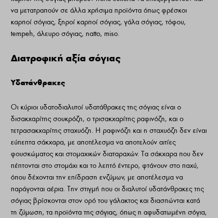
να μετατραπούν σε άλλα χρήσιμα προϊόντα όπως φρέσκοι
καρποί σόγιας, ξηροί καρποί σόγιας, γάλα σόγιας, τόφου,
tempeh, άλευρο σόγιας, natto, miso.
Διατροφική αξία σόγιας
Υδατάνθρακες
Οι κύριοι υδατοδιαλυτοί υδατάθρακες της σόγιας είναι ο
δισακχαρίτης σουκρόζη, ο τρισακχαρίτης ραφινόζη, και ο
τετρασακχαρίτης σταχυόζη. Η ραφινόζη και η σταχυόζη δεν είναι
εύπεπτα σάκχαρα, με αποτέλεσμα να αποτελούν αιτίες
φουσκώματος και στομαχικών διαταραχών. Τα σάκχαρα που δεν
πέπτονται στο στομάχι και το λεπτό έντερο, φτάνουν στο παχύ,
όπου δέχονται την επίδραση ενζύμων, με αποτέλεσμα να
παράγονται αέρια. Την στιγμή που οι διαλυτοί υδατάνθρακες της
σόγιας βρίσκονται στον ορό του γάλακτος και διασπώνται κατά
τη ζύμωση, τα προϊόντα της σόγιας, όπως η αφυδατωμένη σόγια,