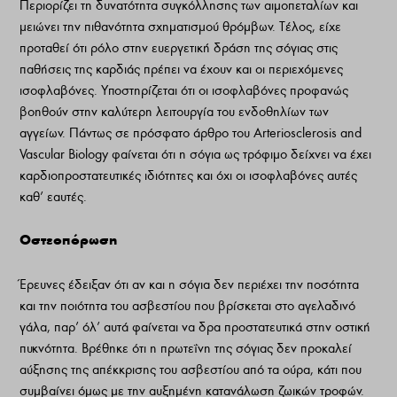
Περιορίζει τη δυνατότητα συγκόλλησης των αιμοπεταλίων και
μειώνει την πιθανότητα σχηματισμού θρόμβων. Τέλος, είχε
προταθεί ότι ρόλο στην ευεργετική δράση της σόγιας στις
παθήσεις της καρδιάς πρέπει να έχουν και οι περιεχόμενες
ισοφλαβόνες. Υποστηρίζεται ότι οι ισοφλαβόνες προφανώς
βοηθούν στην καλύτερη λειτουργία του ενδοθηλίων των
αγγείων. Πάντως σε πρόσφατο άρθρο του Arteriosclerosis and
Vascular Biology φαίνεται ότι η σόγια ως τρόφιμο δείχνει να έχει
καρδιοπροστατευτικές ιδιότητες και όχι οι ισοφλαβόνες αυτές
καθ’ εαυτές.
Οστεοπόρωση
Έρευνες έδειξαν ότι αν και η σόγια δεν περιέχει την ποσότητα
και την ποιότητα του ασβεστίου που βρίσκεται στο αγελαδινό
γάλα, παρ’ όλ’ αυτά φαίνεται να δρα προστατευτικά στην οστική
πυκνότητα. Βρέθηκε ότι η πρωτεΐνη της σόγιας δεν προκαλεί
αύξησης της απέκκρισης του ασβεστίου από τα ούρα, κάτι που
συμβαίνει όμως με την αυξημένη κατανάλωση ζωικών τροφών.