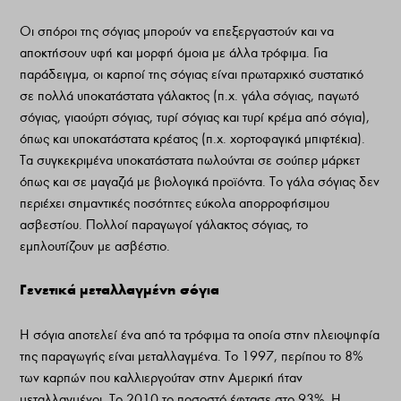
Οι σπόροι της σόγιας μπορούν να επεξεργαστούν και να
αποκτήσουν υφή και μορφή όμοια με άλλα τρόφιμα. Για
παράδειγμα, οι καρποί της σόγιας είναι πρωταρχικό συστατικό
σε πολλά υποκατάστατα γάλακτος (π.χ. γάλα σόγιας, παγωτό
σόγιας, γιαούρτι σόγιας, τυρί σόγιας και τυρί κρέμα από σόγια),
όπως και υποκατάστατα κρέατος (π.χ. χορτοφαγικά μπιφτέκια).
Τα συγκεκριμένα υποκατάστατα πωλούνται σε σούπερ μάρκετ
όπως και σε μαγαζιά με βιολογικά προϊόντα. Το γάλα σόγιας δεν
περιέχει σημαντικές ποσότητες εύκολα απορροφήσιμου
ασβεστίου. Πολλοί παραγωγοί γάλακτος σόγιας, το
εμπλουτίζουν με ασβέστιο.
Γενετικά μεταλλαγμένη σόγια
Η σόγια αποτελεί ένα από τα τρόφιμα τα οποία στην πλειοψηφία
της παραγωγής είναι μεταλλαγμένα. Το 1997, περίπου το 8%
των καρπών που καλλιεργούταν στην Αμερική ήταν
μεταλλαγμένοι. Το 2010 το ποσοστό έφτασε στο 93%. Η