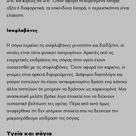
ω-6, και κυρίως σε ω-6. Όσον αφορά τα κορεσμένα λιπαρά
οξέα ή διαφορετικά, τα επικίνδυνα λιπαρά, η περιεκτικότητα είναι
ελάχιστη.
Ισοφλαβόνες
Η σόγια περιέχει τις ισοφλαβόνες γενιστεΐνη και δαϊδζεΐνη, οι
οποίες είναι τύποι φυτικών οιστρογόνων. Αρκετές από τις
ευεργετικές επιδράσεις της σόγιας στην υγεία έχουν
συσχετισθεί με τις ισοφλαβόνες. Όσον αφορά τον καρκίνο, οι
γνώμες είναι αρκετά διφορούμενες. Διάφοροι διαιτολόγοι και
γιατροί πιστεύουν ότι έχουν αντικαρκινογόνο δράση ενώ κάποιοι
άλλοι πιστεύουν ότι μπορούν να δράσουν ως καρκινογόνα. Μια
ανασκοπική μελέτη βρήκε λίγα στοιχεία που να δείχνουν
ουσιαστική βελτίωση της υγείας. Πέρα από αυτό όμως
αναφέρθηκε ότι δεν υπήρχαν στοιχεία που να δείχνουν την
μακροπρόθεσμη επίδραση της σόγιας.
Υγεία και σόγια