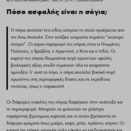
ΑΠΌ
ΧΡΙΣΤΊΝΑ ΜΑΚΡΑΤΖΆΚΗ
|
ΜΆΙ 29, 2019
|
ΤΕΧΝΙΚΆ ΘΈΜΑΤΑ
Πόσο ασφαλής είναι η σόγια;
Η σόγια αποτελεί ένα είδος οσπρίου το οποίο προέρχεται από
την Άπω Ανατολή. Στην κινέζικη ονομασία σημαίνει “ανώτερο
όσπριο”. Οι κύριοι παραγωγοί της σόγιας είναι οι Ηνωμένες
Πολιτείες, η Βραζιλία, η Αργεντινή, η Κίνα και η Ινδία. Οι
καρποί της σόγιας θεωρούνται πηγή πρωτεϊνών υψηλής
βιολογικής αξίας επειδή περιέχουν όλα τα απαραίτητα
αμινοξέα. Γι’ αυτό το λόγο, η σόγια αποτελεί βασική πηγή
πρωτεΐνης στις χορτοφαγικές δίαιτες και σε περιόδους
νηστείας, όπως η σαρακοστή.
Οι διάφορες ποικιλίες της σόγιας διαφέρουν στην ανάπτυξη και
τη συμπεριφορά. Μπορούν να φυτευτούν σε γλάστρα,
παράγοντας βρώσιμους καρπούς και οι οποίοι βρίσκονται σε
διάφορα χρώματα όπως μαύρο, καφέ, μπλε, πράσινο, κίτρινο. Οι
καρποί της σόγιας μπορούν πολύ εύκολα να επεξεργαστούν και