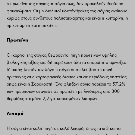
η πρωτεΐνη της σόγιας, η σόγια σως, δεν προκαλούν ιδιαίτερα
φουσκώματα. Οι μη διαλυτοί υδατάνθρακες της σόγιας ανήκουν
κυρίως στους σύνθετους πολυσακχαρίτες και είναι η κυτταρίνη, η
ημικυτταρίνη και η πηκτίνη.
Πρωτεΐνη
Οι καρποί της σόγιας θεωρούνται πηγή πρωτεϊνών υψηλής
βιολογικής αξίας επειδή περιέχουν όλα τα απαραίτητα αμινοξέα.
Γι’ αυτόν, λοιπόν τον λόγο η σόγια αποτελεί βασική πηγή
πρωτεΐνης στις χορτοφαγικές δίαιτες και σε περιόδους νηστείας,
όπως είναι η Σαρακοστή. Ένα φλιτζάνι σόγια παρέχει το 57,2%
των ημερήσιων αναγκών σε πρωτεΐνη με λιγότερες από 300
θερμίδες και μόνο 2,2 γρ. κορεσμένων λιπαρών.
Λιπαρά
Η σόγια είναι καλή πηγή σε καλά λιπαρά, όπως τα ω-3 και τα