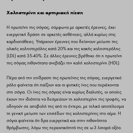
Χοληστερίνη και αρτηριακή πίεση
Η πρωτεΐνη της σόγιας, σύμφωνα με αρκετές έρευνες, έχει
ευεργετική δράση σε αρκετές ασθένειες, αλλά κυρίως στις
καρδιοπάθειες. Υπάρχουν έρευνες που δείχνουν μείωση της
ολικής χοληστερόλης κατά 20% και της κακής χοληστερόλης
(LDL) κατά 35-40%. Σε άλλες έρευνες βρέθηκε ότι η πρωτεΐνη
της σόγιας πιθανότατα ανεβάζει την καλή χοληστερίνη (HDL).
Πέρα από την επίδραση της πρωτεΐνης της σόγιας, ευεργετικό
ρόλο φαίνεται ότι παίζουν και οι φυτικές ίνες που περιέχονται
στη σόγια. Οι ίνες της σόγιας είναι κυρίως διαλυτές, οι οποίες
έχουν την ιδιότητα να δεσμεύουν τη χοληστερίνη της τροφής, να
οδηγούν σε αποβολή της από το έντερο, με τελικό αποτέλεσμα
τη γενική μείωση των επιπέδων της χοληστερίνης στο αίμα. Η
σόγια φαίνεται ότι δρα ευεργετικά και στην πιθανότητα
θρόμβωσης, λόγω της περιεκτικότητά της σε ω-3 λιπαρά οξέα.