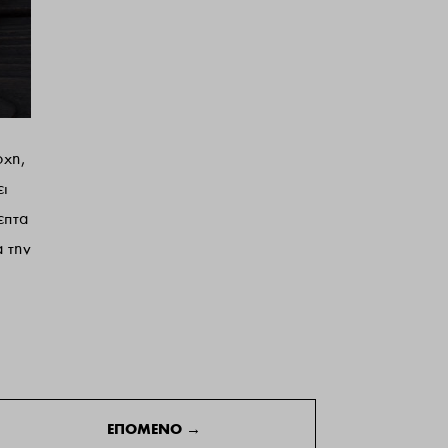
χη,
ει
επτα
α την
ΕΠΟΜΕΝΟ
→