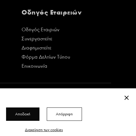
Οδηγός Εταιρειών
Οδηγός Εταιριών
Συνεργαστείτε
Διαφημιστείτε
Φόρμα Δελτίων Τύπου
Επικοινωνία
ΚΛΕΊ
Αποδοχή
Απόρριψη
Δείτε όλα τα τεύχη του περιοδικού
Διαχείριση των cookies