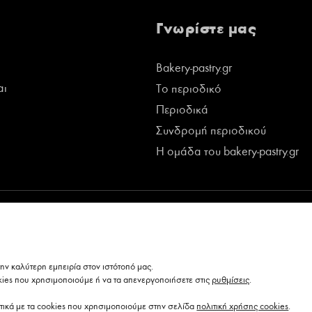
Γνωρίστε μας
Bakery-pastry.gr
αι
Το περιοδικό
Περιοδικά
Συνδρομή περιοδικού
Η ομάδα του bakery-pastry.gr
ν καλύτερη εμπειρία στον ιστότοπό μας.
kies που χρησιμοποιούμε ή να τα απενεργοποιήσετε στις
ρυθμίσεις
.
τικά με τα cookies που χρησιμοποιούμε στην σελίδα
πολιτική χρήσης cookies
.