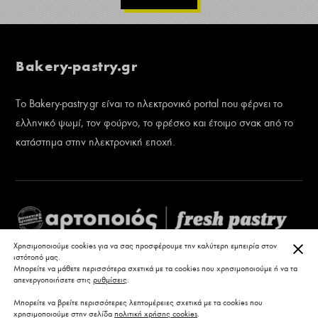
Bakery-pastry.gr
Το Bakery-pastry.gr είναι το ηλεκτρονικό portal που φέρνει το
ελληνικό ψωμί, τον φούρνο, το φρέσκο και έτοιμο σνακ από το
κατάστημα στην ηλεκτρονική εποχή.
ΚΛΕ
Χρησιμοποιούμε cookies για να σας προσφέρουμε την καλύτερη εμπειρία στον
ιστότοπό μας.
Μπορείτε να μάθετε περισσότερα σχετικά με τα cookies που χρησιμοποιούμε ή να τα
απενεργοποιήσετε στις
ρυθμίσεις
.
Μπορείτε να βρείτε περισσότερες λεπτομέρειες σχετικά με τα cookies που
χρησιμοποιούμε στην σελίδα
πολιτική χρήσης cookies
.