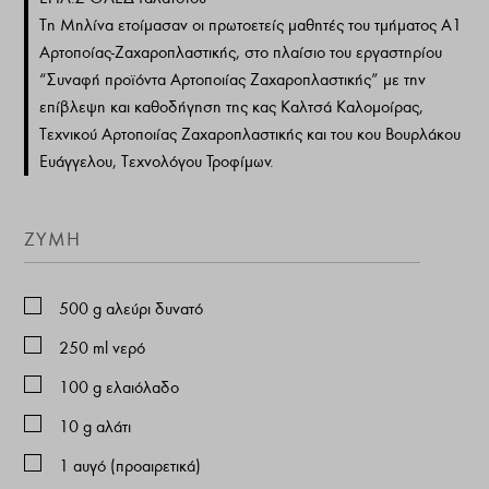
Τη Μηλίνα ετοίμασαν οι πρωτοετείς μαθητές του τμήματος Α1
Αρτοποίας-Ζαχαροπλαστικής, στο πλαίσιο του εργαστηρίου
“Συναφή προϊόντα Αρτοποιίας Ζαχαροπλαστικής” με την
επίβλεψη και καθοδήγηση της κας Καλτσά Καλομοίρας,
Τεχνικού Αρτοποιίας Ζαχαροπλαστικής και του κου Βουρλάκου
Ευάγγελου, Τεχνολόγου Τροφίμων.
ΖΥΜΗ
500
g
αλεύρι δυνατό
250
ml
νερό
100
g
ελαιόλαδο
10
g
αλάτι
1
αυγό (προαιρετικά)