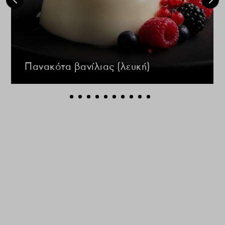
Πανακότα βανίλιας (λευκή)