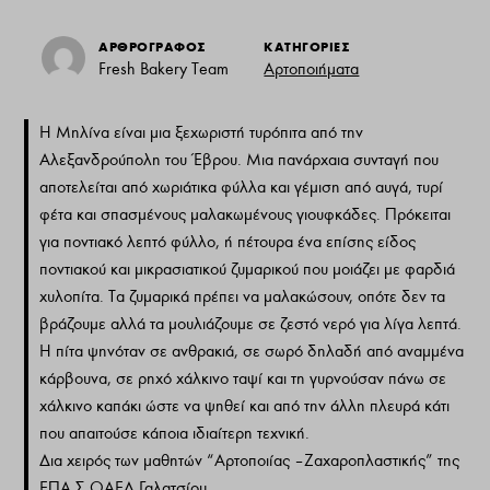
ΑΡΘΡΟΓΡΑΦΟΣ
ΚΑΤΗΓΟΡΙΕΣ
Fresh Bakery Team
Αρτοποιήματα
Η Μηλίνα είναι μια ξεχωριστή τυρόπιτα από την
Αλεξανδρούπολη του Έβρου. Μια πανάρχαια συνταγή που
αποτελείται από χωριάτικα φύλλα και γέμιση από αυγά, τυρί
φέτα και σπασμένους μαλακωμένους γιουφκάδες. Πρόκειται
για ποντιακό λεπτό φύλλο, ή πέτουρα ένα επίσης είδος
ποντιακού και μικρασιατικού ζυμαρικού που μοιάζει με φαρδιά
χυλοπίτα. Τα ζυμαρικά πρέπει να μαλακώσουν, οπότε δεν τα
βράζουμε αλλά τα μουλιάζουμε σε ζεστό νερό για λίγα λεπτά.
Η πίτα ψηνόταν σε ανθρακιά, σε σωρό δηλαδή από αναμμένα
κάρβουνα, σε ρηχό χάλκινο ταψί και τη γυρνούσαν πάνω σε
χάλκινο καπάκι ώστε να ψηθεί και από την άλλη πλευρά κάτι
που απαιτούσε κάποια ιδιαίτερη τεχνική.
Δια χειρός των μαθητών “Αρτοποιίας – Ζαχαροπλαστικής” της
ΕΠΑ.Σ ΟΑΕΔ Γαλατσίου