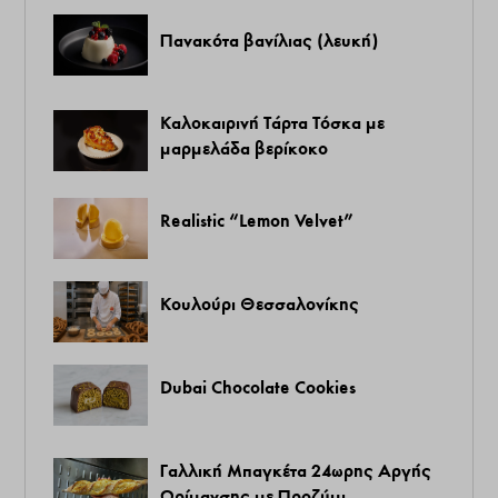
Πανακότα βανίλιας (λευκή)
Καλοκαιρινή Τάρτα Τόσκα με
μαρμελάδα βερίκοκο
Realistic “Lemon Velvet”
Κουλούρι Θεσσαλονίκης
Dubai Chocolate Cookies
Γαλλική Μπαγκέτα 24ωρης Αργής
Ωρίμανσης με Προζύμι