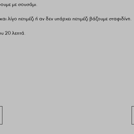
ίφουμε με σουσάμι.
και λίγο πετιμέζι ή αν δεν υπάρχει πετιμέζι βάζουμε σταφιδίνη.
υ 20 λεπτά.