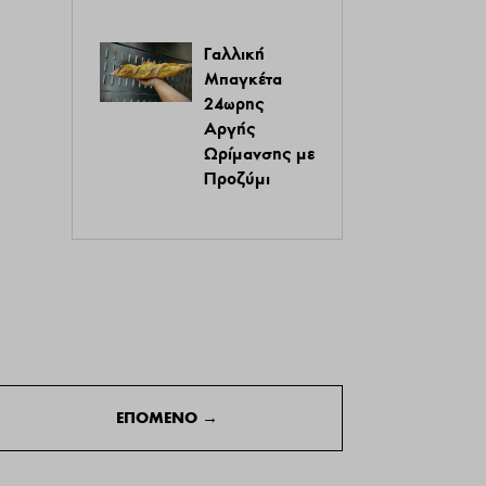
Γαλλική
Μπαγκέτα
24ωρης
Αργής
Ωρίμανσης με
Προζύμι
ΕΠΟΜΕΝΟ
→