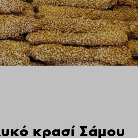
γλυκό κρασί Σάμου