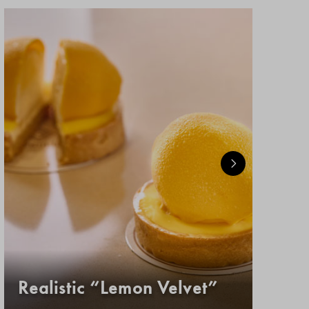
Realistic “Lemon Velvet”
Κ