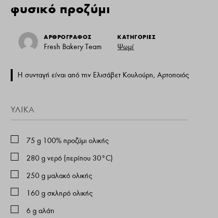
φυσικό προζύμι
ΑΡΘΡΟΓΡΑΦΟΣ
ΚΑΤΗΓΟΡΙΕΣ
Fresh Bakery Team
Ψωμί
Η συνταγή είναι από την Ελισάβετ Κουλούρη, Αρτοποιός
ΥΛΙΚΑ
75
g
100% προζύμι ολικής
280
g
νερό (περίπου 30°C)
250
g
μαλακό ολικής
160
g
σκληρό ολικής
6
g
αλάτι