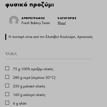
φυσικό προζύμι
ΑΡΘΡΟΓΡΑΦΟΣ
ΚΑΤΗΓΟΡΙΕΣ
Fresh Bakery Team
Ψωμί
Η συνταγή είναι από την Ελισάβετ Κουλούρη, Αρτοποιός
ΥΛΙΚΑ
75
g
100% προζύμι ολικής
280
g
νερό (περίπου 30°C)
250
g
μαλακό ολικής
160
g
σκληρό ολικής
6
g
αλάτι