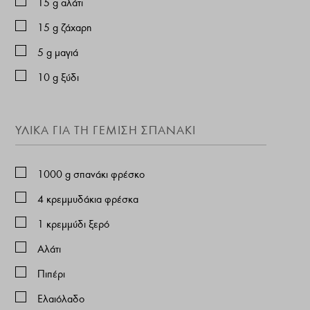
15
g
αλάτι
15
g
ζάχαρη
5
g
μαγιά
10
g
ξύδι
ΥΛΙΚΑ ΓΙΑ ΤΗ ΓΕΜΙΣΗ ΣΠΑΝΑΚΙ
1000
g
σπανάκι φρέσκο
4
κρεμμυδάκια φρέσκα
1
κρεμμύδι ξερό
Αλάτι
Πιπέρι
Ελαιόλαδο