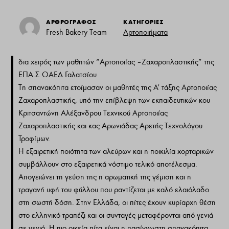
ΑΡΘΡΟΓΡΑΦΟΣ
ΚΑΤΗΓΟΡΙΕΣ
Fresh Bakery Team
Αρτοποιήματα
δια χειρός των μαθητών “Αρτοποιίας – Ζαχαροπλαστικής” της
ΕΠΑ.Σ ΟΑΕΔ Γαλατσίου
Τη σπανακόπιτα ετοίμασαν οι μαθητές της Α’ τάξης Αρτοποιίας
Ζαχαροπλαστικής, υπό την επίβλεψη των εκπαιδευτικών κου
Κριτσαντώνη Αλέξανδρου Τεχνικού Αρτοποιίας
Ζαχαροπλαστικής και κας Αρωνιάδας Αρετής Τεχνολόγου
Τροφίμων.
Η εξαιρετική ποιότητα των αλεύρων και η ποικιλία χορταρικών
συμβάλλουν στο εξαιρετικά νόστιμο τελικό αποτέλεσμα.
Απογειώνει τη γεύση της η αρωματική της γέμιση και η
τραγανή υφή του φύλλου που ραντίζεται με καλό ελαιόλαδο
στη σωστή δόση. Στην Ελλάδα, οι πίτες έχουν κυρίαρχη θέση
στο ελληνικό τραπέζι και οι συνταγές μεταφέρονται από γενιά
σε γενιά. Η πιο οικεία πίτα είναι η πασίγνωστη σπανακόπιτα.