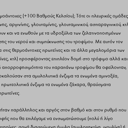
ερμοάντοχες (+100 Βαθμούς Κελσίου); Τότε οι πλευρικές ομάδες
νης, αργινίνης, γλουταμίνης, γλουταμινικού, ασπαραγινικού, κτ
υν και να ενωθούν με τα υδροξύλια των ζελατινοποιημένων
σης του νερού και συμπύκνωσης του τροφίμου. Με αυτόν τον
 στις θερμοάντοχες πρωτεΐνες και τα άλλα μεγαλομόρια των
ς ίνες, κτλ) προσφέροντας επιπλέον δομή στο τρόφιμο αλλά και
 απορροφησιμότητα του παραπάνω τροφίμου θα οφείλονταν,
οκαλούσαν στα αμυλολυτικά ένζυμα τα ενωμένα αμινοξέα,
τα πρωτεολυτικά ένζυμα τα ενωμένα ζάχαρα, θραύσματα
πρωτεΐνες.
ταν παράλληλος και αργός στον βαθμό και στον ρυθμό που
ροφής που θα επιλέγαμε να ενσωματώσουμε (πολύ ή λίγο
υτταρίνες, αργά διασπώμενα άμυλα (αμυλοπηκτίνη, ινουλίνη) ή