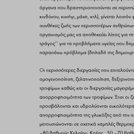
όργανα που δραστηριοποιούνται σε περιπτώ
κινδύνου, κυνήγι, μάχη, κτλ), γίνεται λοιπό
συνθήκες ζωής των περισσοτέρων ανθρώπων έ
οργανισμός μας να αποθηκεύει λίπος για τ
τράγος’’ για τα προβλήματα υγείας που δημ
παραπάνω πρόβλημα (δηλαδή της δημιουργί
Οι περισσότερες διεργασίες που επιτελούντ
ομογενοποίηση, ζελατινοποίηση, δεξτρινοπο
τροφίμων καθώς και οι διεργασίες μαγειρέμ
απορροφησιμότητα των τροφίμων. Έτσι οι ζ
προσβάλονται και υδρολύονται ευκολότερα 
απορροφησιμότητα της γλυκόζης από την πε
μετουσιώνονται σε σχετικά χαμηλές θερμοκρ
– 80 βαθμούς Κελσίου, Κρέας : 50 – 70 βαθμ