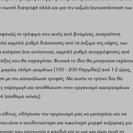
ην σωστή διατροφή αλλά και για την ευζωία (αντικατάσταση των
οφανώς το τρόφιμο που εκτός από βιταμίνες, απαραίτητα
ι πολύ χαμηλό ρυθμό διάσπασης από τα ένζυμα της πέψης, των
θα επέτρεπε έτσι αντίστοιχα, χαμηλό ρυθμό απορρόφησης από
υκόζης που θα παραγόταν. Φυσικά το ίδιο θα μπορούσε περίπου
ύ μικρών, πλήρη γευμάτων (100 – 200 Θερμίδες) ανά 1-2 ώρες,
ση με την κατανάλωση τροφής. Με αυτόν το τρόπο δεν θα
ρος παραγωγή και αποθήκευση στον οργανισμό κεκορεσμένων
ή (αίσθημα πείνας).
υ είδους, οδήγησαν τον οργανισμό μας να μετατρέπει και να
 που είναι η αποδοτικότερη και πυκνότερη μορφή ενέργειας για
γειας που προτιμούν η καρδιά και οι μυς και είναι αυτά τα