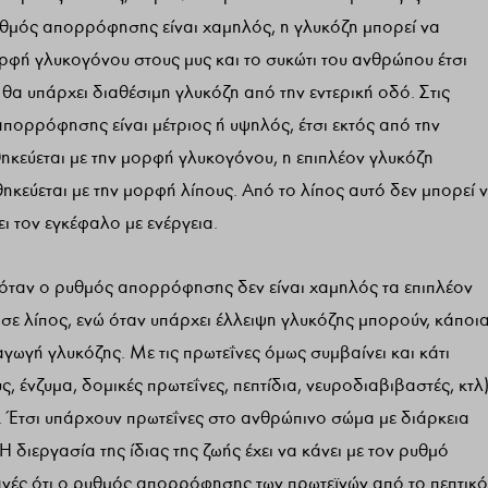
μός απορρόφησης είναι χαμηλός, η γλυκόζη μπορεί να
ορφή γλυκογόνου στους μυς και το συκώτι του ανθρώπου έτσι
θα υπάρχει διαθέσιμη γλυκόζη από την εντερική οδό. Στις
πορρόφησης είναι μέτριος ή υψηλός, έτσι εκτός από την
κεύεται με την μορφή γλυκογόνου, η επιπλέον γλυκόζη
ηκεύεται με την μορφή λίπους. Από το λίπος αυτό δεν μπορεί 
 τον εγκέφαλο με ενέργεια.
ο, όταν ο ρυθμός απορρόφησης δεν είναι χαμηλός τα επιπλέον
 σε λίπος, ενώ όταν υπάρχει έλλειψη γλυκόζης μπορούν, κάποι
γωγή γλυκόζης. Με τις πρωτεΐνες όμως συμβαίνει και κάτι
ς, ένζυμα, δομικές πρωτεΐνες, πεπτίδια, νευροδιαβιβαστές, κτλ
. Έτσι υπάρχουν πρωτεΐνες στο ανθρώπινο σώμα με διάρκεια
 διεργασία της ίδιας της ζωής έχει να κάνει με τον ρυθμό
φανές ότι ο ρυθμός απορρόφησης των πρωτεϊνών από το πεπτικό