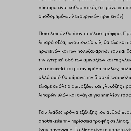
σύστημα είναι καθοριστικός όχι μόνο για τ
αποδομημένων λειτουργικών πρωτεϊνών).
Ποιο λοιπόν θα ήταν το τέλειο τρόφιμο; Πρ
λιπαρά οξέα, ιχνοστοιχεία κτλ, θα είχε κα
πρωτεϊνών και των πολυζαχαριτών του και 
την εντερική οδό των αμινοξέων και της γλ
να επιτευχθεί και με την χρήση πολλών, πολ
αλλά αυτό θα σήμαινε την διαρκή ενασχόλι
είχαμε απώλεια αμινοξέων και γλυκόζης π
λιπαρών υλών και ανάγκη για επιπλέον τροφ
Τα χιλιάδες χρόνια εξέλιξης του ανθρώπινο
αποθηκεύει την περίσσεια τροφής σε λίπος,
έναν οργανισμό. Το λίπος είναι η μορφή ενέρ