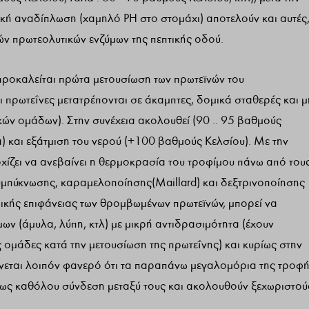
ική αναδίπλωση (χαμηλό PH στο στομάχι) αποτελούν και αυτές
ών πρωτεολυτικών ενζύμων της πεπτικής οδού.
προκαλείται πρώτα μετουσίωση των πρωτεϊνών του
ι πρωτεΐνες μετατρέπονται σε άκαμπτες, δομικά σταθερές και μ
ικών ομάδων). Στην συνέχεια ακολουθεί (90 .. 95 βαθμούς
) και εξάτμιση του νερού (+100 βαθμούς Κελσίου). Με την
χίζει να ανεβαίνει η θερμοκρασία του τροφίμου πάνω από του
υμπύκνωσης, καραμελοποίησης(Maillard) και δεξτρινοποίησης
ρικής επιφάνειας των θρομβωμένων πρωτεϊνών, μπορεί να
ων (άμυλα, λύπη, κτλ) με μικρή αντιδρασιμότητα (έχουν
ς ομάδες κατά την μετουσίωση της πρωτεΐνης) και κυρίως στην
Γίνεται λοιπόν φανερό ότι τα παραπάνω μεγαλομόρια της τροφ
 έως καθόλου σύνδεση μεταξύ τους και ακολουθούν ξεχωριστού