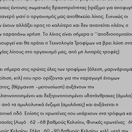
σεις έντονης σωματικής δραστηριότητας (τρέξιμο για αποφυγ
ν φανερό γιατί ο οργανισμός μας αποθηκεύει λίπος. Ευτυχώς οι
χουν αλλάξει προς το καλύτερο και δεν απαιτείται πλέον, ο
ην παραπάνω χρήση. Το λίπος είναι σήμερα ο ‘’αποδιοπομπαίο
ιουργεί και θα πρέπει η Τεχνολογία Τροφίμων να βρει λύση στ
ας λίπους στο οργανισμό μας, από μη λιπαρές τροφές).
αι σήμερα στις πρώτες ύλες των τροφίμων (άλεση, μαρινάρισμα
ίηση, κτλ) που προ- ορίζονται για την παραγωγή έτοιμων
ατος, (θέρμανση – μετουσίωση) αυξάνουν την
ελατινοποιημένοι και δεξτρινοποιημένοι υδατάνθρακες (άμυλα
από τα αμυλολυτικά ένζυμα (αμυλάσες) και αυξάνεται η
πτική οδό. Επίσης οι πρωτεΐνες που υπάρχουν στα τρόφιμα κα
ασίες (Αυγό : 62 – 68 βαθμούς Κελσίου, Φυτικές πρωτεΐνες : 6
ούς Κελσίου, Γάλα : 60 – 90 βαθμούς Κελσίου, κτλ), μετά την