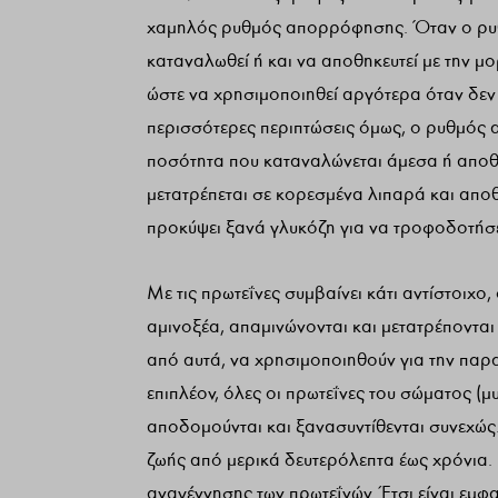
χαμηλός ρυθμός απορρόφησης. Όταν ο ρυθ
καταναλωθεί ή και να αποθηκευτεί με την μ
ώστε να χρησιμοποιηθεί αργότερα όταν δεν 
περισσότερες περιπτώσεις όμως, ο ρυθμός α
ποσότητα που καταναλώνεται άμεσα ή αποθη
μετατρέπεται σε κορεσμένα λιπαρά και αποθ
προκύψει ξανά γλυκόζη για να τροφοδοτήσει
Με τις πρωτεΐνες συμβαίνει κάτι αντίστοιχ
αμινοξέα, απαμινώνονται και μετατρέπονται
από αυτά, να χρησιμοποιηθούν για την παρα
επιπλέον, όλες οι πρωτεΐνες του σώματος (μυ
αποδομούνται και ξανασυντίθενται συνεχώς
ζωής από μερικά δευτερόλεπτα έως χρόνια. Η
αναγέννησης των πρωτεΐνών. Έτσι είναι εμ