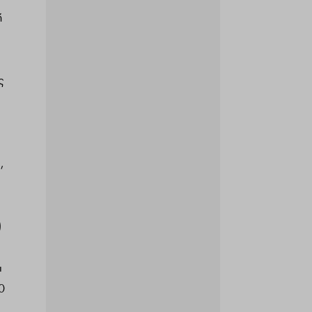
ή
ς
ο
,
)
ι
0