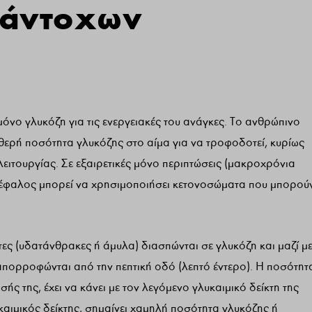
οάντοχων
μόνο γλυκόζη για τις ενεργειακές του ανάγκες. Το ανθρώπινο
θερή ποσότητα γλυκόζης στο αίμα για να τροφοδοτεί, κυρίως
λειτουργίας. Σε εξαιρετικές μόνο περιπτώσεις (μακροχρόνια
γκέφαλος μπορεί να χρησιμοποιήσει κετονοσώματα που μπορού
ες (υδατάνθρακες ή άμυλα) διασπώνται σε γλυκόζη και μαζί μ
 απορροφώνται από την πεπτική οδό (λεπτό έντερο). Η ποσότητ
 της, έχει να κάνει με τον λεγόμενο γλυκαιμικό δείκτη της
αιμικός δείκτης, σημαίνει χαμηλή ποσότητα γλυκόζης ή