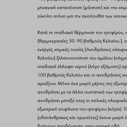
μηχανική καταπόνηση (μάσηση) και την χημ
εύκολο στόχο για την ακολουθία των πεπτικ
Κατά τη σταδιακή θέρμανση του τροφίμου, 
(θερμοκρασίες 50..90 βαθμούς Κελσίου ), ο
ενεργές χημικές ουσίες (Αντιδράσεις πλευρ
Κελσίου) ζελατινοποίηση του αμύλου (πήγμα
σταδιακή έλλειψη νερού (λόγο εξάμισης) αρ
100 βαθμούς Κελσίου και οι αντιδράσεις σ
αρχίζουν. Μόνο ένα μικρό μέρος της εξωτε
αντιδράσει με τα άλλα συστατικά των τροφίμ
αντιδράσει μεταξύ τους οι πολικές πλευρικέ
εξωτερική επιφάνεια του τροφίμου (κόρα). 
(υδατάνθρακες και πρωτεΐνες) έχουν μικρή
δρόμους αποδόμησης στην πεπτική οδό.