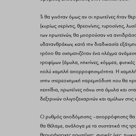
Τι θα γινόταν όμως αν οι πρωτεΐνες ήταν θ
(κυρίως σερίνης, θρεονίνης, τυροσίνης, λυσί
των πρωτεϊνών, θα μπορούσαν να αντιδράσο
υδατανθράκων, κατά την διαδικασία εξάτμη
τρόπο θα σχηματιζόταν ένα πλέγμα ανάμεσα
τροφίμων (άμυλα, πηκτίνες, κόμμεα, φυτικέ
πολύ χαμηλή απορροφησιμότητα. Η χαμηλή
στην στερεοχημική παρεμπόδιση που θα πρ
πεπτίδια, πρωτεΐνες πάνω στα άμυλα και σ
δεξτρινών ολιγοζαχαριτών και αμύλων στις 
Ο ρυθμός αποδόμησης – απορρόφησης θα ή
θα θέλαμε, ανάλογα με τα συστατικά της τ
θερμοάντοχες πρωτεΐνες, φυτικές ίνες, ημικ