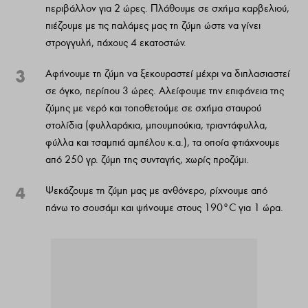
περιβάλλον για 2 ώρες. Πλάθουμε σε σχήμα καρβελιού,
πιέζουμε με τις παλάμες μας τη ζύμη ώστε να γίνει
στρογγυλή, πάχους 4 εκατοστών.
3
Αφήνουμε τη ζύμη να ξεκουραστεί μέχρι να διπλασιαστεί
σε όγκο, περίπου 3 ώρες. Αλείφουμε την επιφάνεια της
ζύμης με νερό και τοποθετούμε σε σχήμα σταυρού
στολίδια (φυλλαράκια, μπουμπούκια, τριαντάφυλλα,
φύλλα και τσαμπιά αμπέλου κ.α.), τα οποία φτιάχνουμε
από 250 γρ. ζύμη της συνταγής, χωρίς προζύμι.
4
Ψεκάζουμε τη ζύμη μας με ανθόνερο, ρίχνουμε από
πάνω το σουσάμι και ψήνουμε στους 190°C για 1 ώρα.