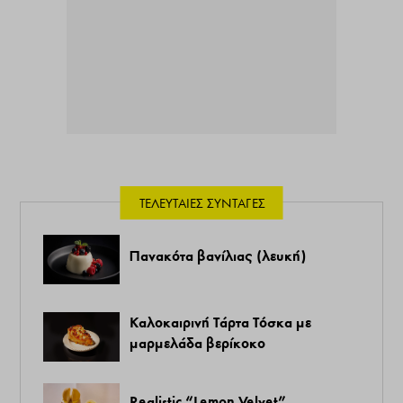
ΤΕΛΕΥΤΑΊΕΣ ΣΥΝΤΑΓΈΣ
Πανακότα βανίλιας (λευκή)
Καλοκαιρινή Τάρτα Τόσκα με
μαρμελάδα βερίκοκο
Realistic “Lemon Velvet”