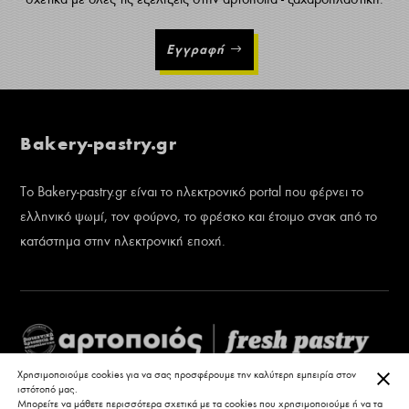
Εγγραφή
Bakery-pastry.gr
Το Bakery-pastry.gr είναι το ηλεκτρονικό portal που φέρνει το
ελληνικό ψωμί, τον φούρνο, το φρέσκο και έτοιμο σνακ από το
κατάστημα στην ηλεκτρονική εποχή.
ΚΛΕ
Χρησιμοποιούμε cookies για να σας προσφέρουμε την καλύτερη εμπειρία στον
ιστότοπό μας.
Μπορείτε να μάθετε περισσότερα σχετικά με τα cookies που χρησιμοποιούμε ή να τα