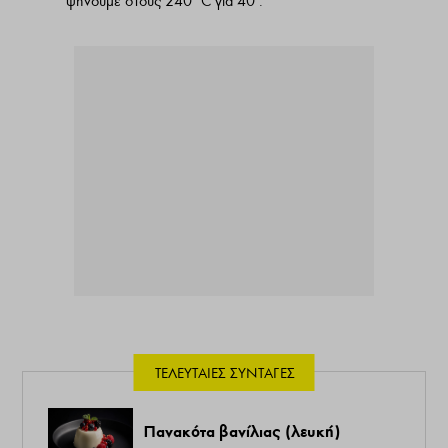
ψήνουμε στους 240°C για 40’.
ΤΕΛΕΥΤΑΊΕΣ ΣΥΝΤΑΓΈΣ
Πανακότα βανίλιας (λευκή)