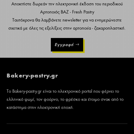
Αποκτήστε δωρεάν την ηλεκτρονική έκδοση του περιοδικού
Αρτοποιός ΒΑΖ - Fresh Pastry
Ταυτόχρονα θα λαμβάνετε newsletter για να ενημερώνεστε
σχετικά με όλες τις εξελίξεις στην αρτοποιία - ζαχαροπλαστική.
Εγγραφή
Bakery-pastry.gr
Το Bakery-pastry.gr είναι το ηλεκτρονικό portal που φέρνει το
ελληνικό ψωμί, τον φούρνο, το φρέσκο και έτοιμο σνακ από το
κατάστημα στην ηλεκτρονική εποχή.