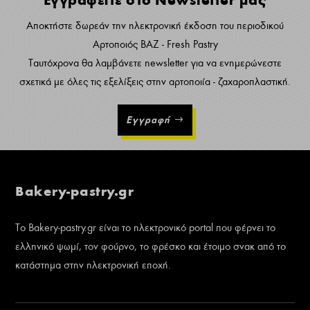
Εγγραφείτε στο Newsletter μας
Αποκτήστε δωρεάν την ηλεκτρονική έκδοση του περιοδικού
Αρτοποιός ΒΑΖ - Fresh Pastry
Ταυτόχρονα θα λαμβάνετε newsletter για να ενημερώνεστε
σχετικά με όλες τις εξελίξεις στην αρτοποιία - ζαχαροπλαστική.
Εγγραφή
Bakery-pastry.gr
Το Bakery-pastry.gr είναι το ηλεκτρονικό portal που φέρνει το
ελληνικό ψωμί, τον φούρνο, το φρέσκο και έτοιμο σνακ από το
κατάστημα στην ηλεκτρονική εποχή.