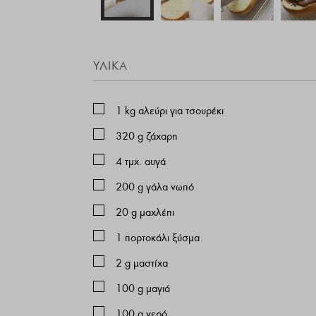
ΥΛΙΚΆ
1
kg
αλεύρι για τσουρέκι
320
g
ζάχαρη
4
τμχ. αυγά
200
g
γάλα νωπό
20
g
μαχλέπι
1
πορτοκάλι ξύσμα
2
g
μαστίχα
100
g
μαγιά
100
g
νερό