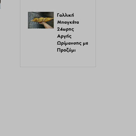
Γαλλική
Μπαγκέτα
24ωρης
Αργής
Ωρίμανσης με
Προζύμι