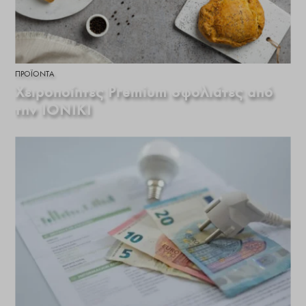
ΠΡΟΪΌΝΤΑ
Χειροποίητες Premium σφολιάτες από
την IONIKI