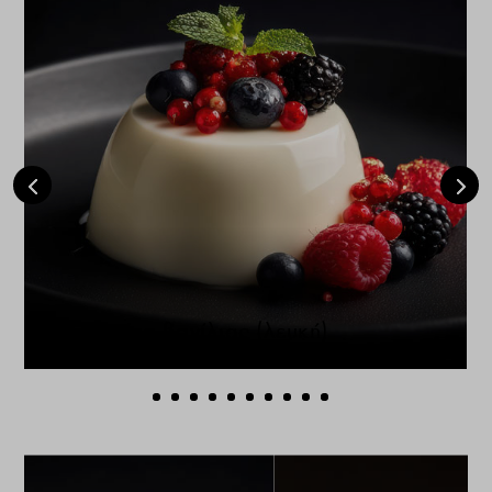
Πανακότα βανίλιας (λευκή)