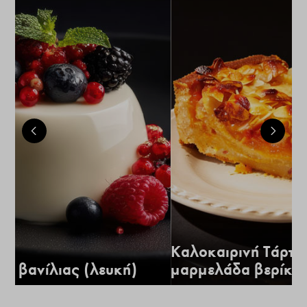
Καλοκαιρινή Τάρτα
α βανίλιας (λευκή)
μαρμελάδα βερίκο