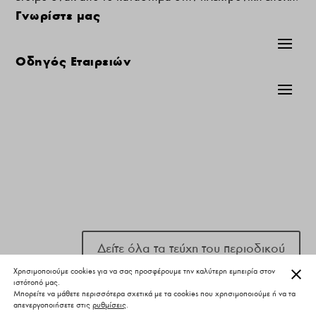
Γνωρίστε μας
Οδηγός Εταιρειών
Δείτε όλα τα τεύχη του περιοδικού
ΚΛΕ
Χρησιμοποιούμε cookies για να σας προσφέρουμε την καλύτερη εμπειρία στον
ιστότοπό μας.
Μπορείτε να μάθετε περισσότερα σχετικά με τα cookies που χρησιμοποιούμε ή να τα
απενεργοποιήσετε στις
ρυθμίσεις
.