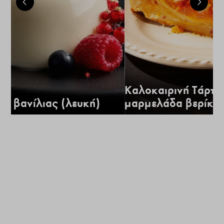
Καλοκαιρινή Τάρτα
α βανίλιας (λευκή)
μαρμελάδα βερίκο