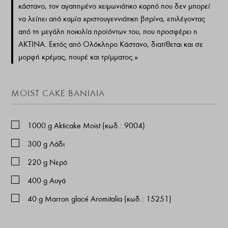
κάστανο, τον αγαπημένο χειμωνιάτικο καρπό που δεν μπορεί
να λείπει από καμία χριστουγεννιάτικη βιτρίνα, επιλέγοντας
από τη μεγάλη ποικιλία προϊόντων του, που προσφέρει η
ΑΚΤΙΝΑ. Εκτός από Ολόκληρο Κάστανο, διατίθεται και σε
μορφή κρέμας, πουρέ και τρίμματος.»
MOIST CAKE ΒΑΝΊΛΙΑ
1000
g
Akticake Moist (κωδ.: 9004)
300
g
Λάδι
220
g
Νερό
400
g
Αυγά
40
g
Marron glacé Aromitalia (κωδ.: 15251)