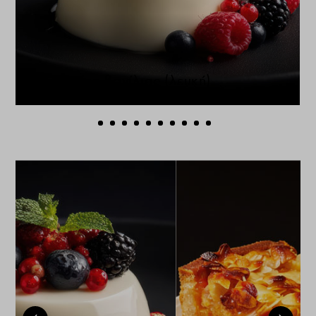
Πανακότα βανίλιας (λευκή)