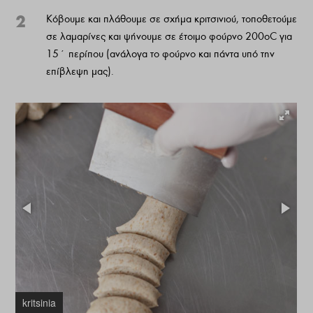
2
Κόβουμε και πλάθουμε σε σχήμα κριτσινιού, τοποθετούμε
σε λαμαρίνες και ψήνουμε σε έτοιμο φούρνο 200οC για
15΄ περίπου (ανάλογα το φούρνο και πάντα υπό την
επίβλεψη μας).
kritsinia
k