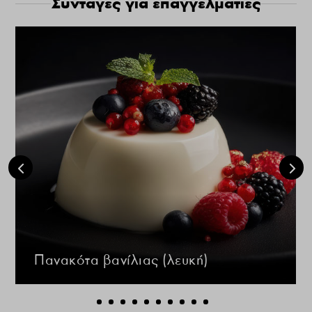
Συνταγές για επαγγελματίες
Πανακότα βανίλιας (λευκή)