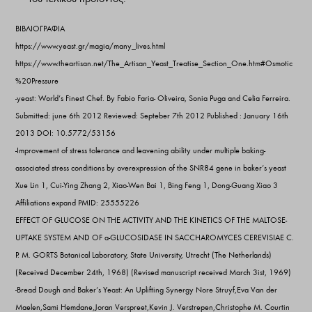
ΒΙΒΛΙΟΓΡΑΦΙΑ
https://www.yeast.gr/magia/many_lives.html
https://www.theartisan.net/The_Artisan_Yeast_Treatise_Section_One.htm#Osmotic
%20Pressure
-yeast: World’s Finest Chef. By Fabio Faria- Oliveira, Sonia Puga and Celia Ferreira.
Submitted: june 6th 2012 Reviewed: Septeber 7th 2012 Published : January 16th
2013 DOI: 10.5772/53156
-Improvement of stress tolerance and leavening ability under multiple baking-
associated stress conditions by overexpression of the SNR84 gene in baker’s yeast
Xue Lin 1, Cui-Ying Zhang 2, Xiao-Wen Bai 1, Bing Feng 1, Dong-Guang Xiao 3
Affiliations expand PMID: 25555226
EFFECT OF GLUCOSE ON THE ACTIVITY AND THE KINETICS OF THE MALTOSE-
UPTAKE SYSTEM AND OF a-GLUCOSIDASE IN SACCHAROMYCES CEREVISIAE C.
P. M. GORTS Botanical Laboratory, State University, Utrecht (The Netherlands)
(Received December 24th, 1968) (Revised manuscript received March 3ist, 1969)
-Bread Dough and Baker’s Yeast: An Uplifting Synergy Nore Struyf,Eva Van der
Maelen,Sami Hemdane,Joran Verspreet,Kevin J. Verstrepen,Christophe M. Courtin