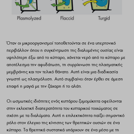
Όταν οι µικροοργανισµοί τοποθετούνται σε ένα υπερτονικό
περιβάλλον όπου η συγκέντρωση της διαλυµένης ουσίας είναι
υψηλότερη έξω από το κύτταρο, χάνεται νερό από το κύτταρο µε
αποτέλεσµα την αφυδάτωση, τη συρρίκνωση της πλασµατικής
µεµβράνης και τον τελικό θάνατο. Αυτή είναι µια διαδικασία
γνωστή ως πλασµόλυση. Αυτό συµβαίνει όταν έρθει σε άµεση
επαφή η µαγιά µε την ζάχαρη ή το αλάτι.
Οι ωσµωτικές ιδιότητες ενός κυττάρου ζυµοµύκητα οφείλονται
στην εκλεκτική διαπερατότητα του κυτταρικού τοιχώµατος σε
σχέση µε τα διαλύµατα. Αυτή η επιλεκτικότητα παίζει σηµαντικό
ρόλο στον έλεγχο της κίνησης των θρεπτικών ουσιών σε ένα
κύτταρο. Τα θρεπτικά συστατικά υπάρχουν σε ένα µέσο µε τη