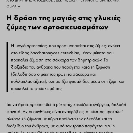
ΑΠΌ
ΔΗΜΉΤΡΗΣ ΜΠΟΣΔΊΚΟΣ
|
ΔΕΚ 10, 2021
|
ΕΥ ΑΡΤΟΠΟΙΕΊΝ
,
ΤΕΧΝΙΚΆ
ΘΈΜΑΤΑ
Η δράση της μαγιάς στις γλυκιές
ζύμες των αρτοσκευασμάτων
H µαγιά αρτοποιίας, που χρησιµοποιείται στις ζύµες, ανήκει
στο είδος Saccharomyces cerevisiae, έναν µύκητα που
προκαλεί ζύµωση στα σάκχαρα των δηµητριακών. Το
διοξείδιο του άνθρακα που παράγεται κατά τη ζύµωση
(δηλαδή όσο ο µύκητας τρώει τα σάκχαρα και
πολλαπλασιάζεται), σχηµατίζει φυσαλίδες µέσα στη ζύµη και
προκαλεί το φούσκωµά της.
Για να δραστηριοποιηθεί ο µύκητας, χρειάζεται ενέργεια, δηλαδή
φαγητό. Αν οι συνθήκες είναι αναερόβιες, ο µύκητας προκαλεί
αλκοολική ζύµωση µε κύρια προϊόντα την αλκοόλη και το
διοξείδιο του άνθρακα, µε αυτό τον τρόπο παράγεται π.χ. η