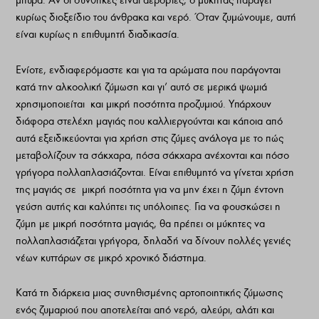
µπύρα.
Αν οι συνθήκες είναι αερόβιες, ο µύκητας παράγει
κυρίως διοξείδιο του άνθρακα και νερό. Όταν ζυµώνουµε, αυτή
είναι κυρίως η επιθυµητή διαδικασία.
Ενίοτε, ενδιαφερόµαστε και για τα αρώµατα που παράγονται
κατά την αλκοολική ζύµωση και γι’ αυτό σε µερικά ψωµιά
χρησιµοποιείται
και µικρή ποσότητα προζυµιού.
Υπάρχουν
διάφορα στελέχη µαγιάς που καλλιεργούνται και κάποια από
αυτά εξειδικεύονται για χρήση στις ζύµες ανάλογα µε το πώς
µεταβολίζουν τα σάκχαρα, πόσα σάκχαρα ανέχονται και πόσο
γρήγορα πολλαπλασιάζονται.
Είναι επιθυµητό να γίνεται χρήση
της µαγιάς σε
µικρή ποσότητα για να µην έχει η ζύµη έντονη
γεύση αυτής και καλύπτει τις υπόλοιπες. Για να φουσκώσει η
ζύµη µε µικρή ποσότητα µαγιάς, θα πρέπει οι µύκητες να
πολλαπλασιάζεται γρήγορα, δηλαδή να δίνουν πολλές γενιές
νέων κυττάρων σε µικρό χρονικό διάστηµα.
Κατά τη διάρκεια µιας συνηθισµένης αρτοποιητικής ζύµωσης
ενός ζυµαριού που αποτελείται από νερό, αλεύρι, αλάτι και