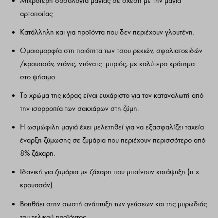
Μικρότερη δοσολογία µαγιάς σε σχέση µε την µαγιά
αρτοποιίας
Κατάλληλη και για προϊόντα που δεν περιέχουν γλουτένη.
Οµοιοµορφία στη ποιότητα των τσου ρεκιών, σφολιατοειδών
/κρουασάν, ντάνις, ντόνατς. µπριός, µε καλύτερο κράτηµα
στο ψήσιµο.
Το χρώµα της κόρας είναι ευχάριστο για τον καταναλωτή από
την ισορροπία των σακχάρων στη ζύµη.
Η ωσµώφιλη µαγιά έχει µελετηθεί για να εξασφαλίζει ταχεία
έναρξη ζύµωσης σε ζυµάρια που περιέχουν περισσότερο από
8% ζάχαρη.
Ιδανική για ζυµάρια µε ζάχαρη που µπαίνουν κατάψυξη (π.χ
κρουασάν).
Βοηθάει στην σωστή ανάπτυξη των γεύσεων και της µυρωδιάς
του τελικού προϊόντος.