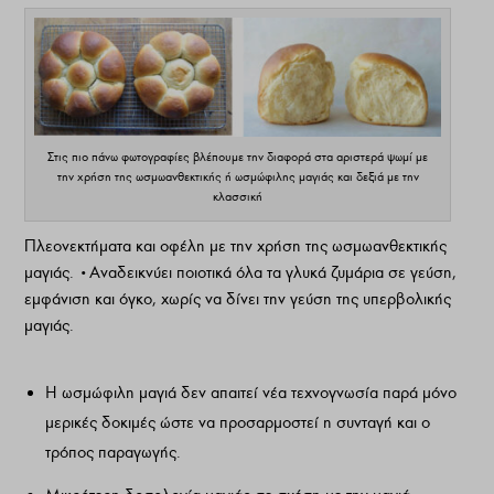
Στις πιο πάνω φωτογραφίες βλέπουμε την διαφορά στα αριστερά ψωμί με
την χρήση της ωσμωανθεκτικής ή ωσμώφιλης μαγιάς και δεξιά με την
κλασσική
Πλεονεκτήµατα και οφέλη µε την χρήση της ωσµωανθεκτικής
µαγιάς. •Αναδεικνύει ποιοτικά όλα τα γλυκά ζυµάρια σε γεύση,
εµφάνιση και όγκο, χωρίς να δίνει την γεύση της υπερβολικής
µαγιάς.
Η ωσµώφιλη µαγιά δεν απαιτεί νέα τεχνογνωσία παρά µόνο
µερικές δοκιµές ώστε να προσαρµοστεί η συνταγή και ο
τρόπος παραγωγής.