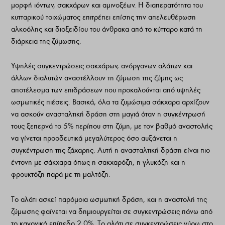
µορφή ιόντων, σακχάρων και αµινοξέων. Η διαπερατότητα του
κυτταρικού τοιχώµατος επιτρέπει επίσης την απελευθέρωση
αλκοόλης και διοξειδίου του άνθρακα από το κύτταρο κατά τη
διάρκεια της ζύµωσης.
Υψηλές συγκεντρώσεις σακχάρων, ανόργανων αλάτων και
άλλων διαλυτών αναστέλλουν τη ζύµωση της ζύµης ως
αποτέλεσµα των επιδράσεων που προκαλούνται από υψηλές
ωσµωτικές π
ιέσεις. Βασικά, όλα τα ζυµώσιµα σάκχαρα αρχίζουν
να ασκούν ανασταλτική δράση στη µαγιά όταν η συγκέντρωσή
τους ξεπερνά το 5% περίπου στη ζύµη, µε τον βαθµό αναστολής
να γίνεται προοδευτικά µεγαλύτερος όσο αυξάνεται η
συγκέντρωση της ζάχαρης. Αυτή η ανασταλτική δράση είναι πιο
έντονη µε σάκχαρα όπως η σακχαρόζη, η γλυκόζη και η
φρουκτόζη παρά µε τη µαλτόζη.
Το αλάτι ασκεί παρόµοια ωσµωτική δράση, και η αναστολή της
ζύµωσης φαίνεται να δηµιουργείται σε συγκεντρώσεις πάνω από
το κανονικό επίπεδο 2,0%. Το αλάτι σε συγκεντρώσεις γύρω στο