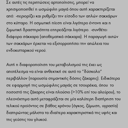
Σε αυτές τις περιπτώσεις αρτοποίησης, µπορεί να
χρησιµοποιηθεί η ωσµώφιλη µαγιά όπου αυτή χαρακτηρίζεται
από: –περιορίζει και ρυθµίζει την είσοδο των απλών σακχάρων
στο κύτταρο. Η οσµωτική πίεση είναι λιγότερο έντονη και η
ζυµωτική δραστηριότητα επηρεάζεται λιγότερο.
–συνθέτει
διάφορα σάκχαρα (αποθεµατικά σάκχαρα). Η παραγωγή αυτών
των σακχάρων έρχεται να εξισορροπήσει την απώλεια του
ενδοκυτταρικού νερού.
Αυτή η διαφοροποίηση του µεταβολισµού της έχει ως
αποτέλεσµα να είναι ανθεκτική σε αυτό το
“
δύσκολο
“
περιβάλλον (παρουσία σηµαντικής δόσης ζάχαρης). Ειδικότερα
σε εφαρµογή της ωσµώφιλης µαγιάς σε τσουρέκια, όπου το
ποσοστό της ζάχαρης είναι πλούσιο (>10% επί του αλεύρου), το
πλεονέκτηµα αυτό µεταφράζεται σε µία καλύτερη διατήρηση του
τελικού προϊόντος σε βάθος χρόνου (όγκος, ζύµωση, υγρασία)
διατηρώντας µάλιστα τα ιδιαίτερα χαρακτηριστικά της υφής και
της γεύσης του γλυκού.