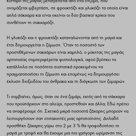
κύτταρο της µαγιάς µετατρέπεται από ένα ένζυµο, που
ονοµάζεται ιµβερτάση, σε φρουκτόζη και γλυκόζη τα οποία είναι
απλά σάκχαρα και είναι εκείνοι οι δύο βασικοί κρίκοι που
συνθέτουν τη σακχαρόζη.
Η γλυκόζη και η φρουκτόζη καταναλώνονται από τη µαγιά και
έτσι δηµιουργείται η ζύµωση. Όταν το ποσοστό των
προστιθέµενων σακχάρων είναι χαµηλό, ο µύκητας της µαγιάς
αρτοποιίας συµπεριφέρεται φυσιολογικά, αφού βρίσκει τα
κατάλληλα σε ποσότητα συστατικά προκειµένου να
πραγµατοποιήσει τη ζύµωση και εποµένως να δηµιουργήσει
έκλυση διοξειδίου του άνθρακα και τη διόγκωση των ζυµαριών.
Τι συµβαίνει, όµως, όταν σε ένα ζυµάρι, εκτός από τα σάκχαρα
που προϋπάρχουν στο αλεύρι, προστεθούν και άλλα; Εδώ πρέπει
να αναφέρουµε ότι. Σχετικά µικρά ποσοστά ζάχαρης µπορούν να
λειτουργήσουν σαν επιταχυντές µιας αρτοποίησης. Δηλαδή
προσθήκη ζάχαρης γύρω στο 2 µε 3 % θα τροφοδοτήσει τη
µαγιά µε τροφή και θα έχουµε µια πιο γρήγορη ωρίµανση της