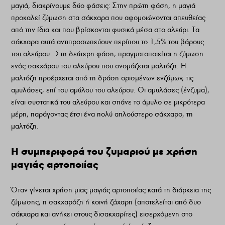
µαγιά, διακρίνουµε δύο φάσεις:
Στην πρώτη φάση, η µαγιά
προκαλεί ζύµωση στα σάκχαρα που αφοµοιώνονται απευθείας
από την ίδια και που βρίσκονται φυσικά µέσα στο αλεύρι. Τα
σάκχαρα αυτά αντιπροσωπεύουν περίπου το 1,5% του βάρους
του αλεύρου.
Στη δεύτερη φάση, πραγµατοποιείται η ζύµωση
ενός σακχάρου του αλεύρου που ονοµάζεται µαλτόζη. Η
µαλτόζη προέρχεται από τη δράση ορισµένων ενζύµων, τις
αµυλάσες, επί του αµύλου του αλεύρου. Οι αµυλάσες (ένζυµα),
είναι συστατικά του αλεύρου και σπάνε το άµυλο σε µικρότερα
µέρη, παράγοντας έτσι ένα πολύ απλούστερο σάκχαρο, τη
µαλτόζη.
Η συµπεριφορά του ζυµαριού µε χρήση
µαγιάς αρτοποιίας
Όταν γίνεται χρήση µιας µαγιάς αρτοποιίας κατά τη διάρκεια της
ζύµωσης, η σακχαρόζη ή κοινή ζάχαρη (αποτελείται από δυο
σάκχαρα και ανήκει στους δισακχαρίτες) εισερχόµενη στο