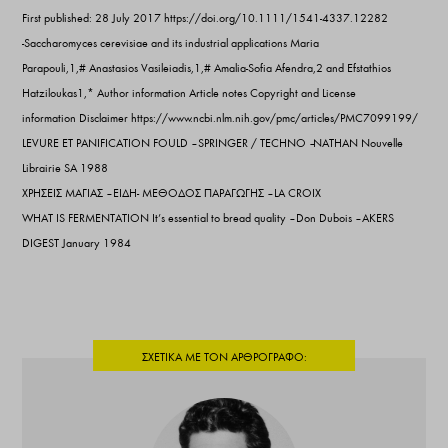
First published: 28 July 2017 https://doi.org/10.1111/1541-4337.12282
-Saccharomyces cerevisiae and its industrial applications Maria
Parapouli,1,# Anastasios Vasileiadis,1,# Amalia-Sofia Afendra,2 and Efstathios
Hatziloukas1,* Author information Article notes Copyright and License
information Disclaimer https://www.ncbi.nlm.nih.gov/pmc/articles/PMC7099199/
LEVURE ET PANIFICATION FOULD – SPRINGER / TECHNO –NATHAN Nouvelle
Librairie SA 1988
ΧΡΗΣΕΙΣ ΜΑΓΙΑΣ – ΕΙΔΗ- ΜΕΘΟΔΟΣ ΠΑΡΑΓΩΓΗΣ – LA CROIX
WHAT IS FERMENTATION It’s essential to bread quality – Don Dubois – AKERS
DIGEST January 1984