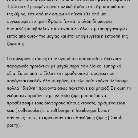
1,5% ασκεί µειωµένη ανασταλτική δράση στη δραστηριότητα
της ζύµης, είτε από την οσµωτική πίεση είτε από µια
συγκεκριµένη χηµική δράση. Γενικά το αλάτι δηµιουργεί
δυσµενές περιβάλλον στην ανάπτυξη άλλων µικροοργανισµών
εκτός από αυτόν της µαγιάς και έτσι αποφεύγεται η εκτροπή της
ζύµωσης.
Οι σύγχρονες τάσεις στην αγορά του αρτοποιείου, δείχνουν
παραγωγές προϊόντων µε µεγαλύτερη ποικιλία και εµπορική
αξία. Εκτός από το Ελληνικό παραδοσιακό τσουρέκι που
παράγεται σχεδόν όλο το χρόνο, τα τελευταία χρόνια βλέπουµε
πολλά “διεθνή” προϊόντα όπως πανεττόνε και µπριόζ. Σε αυτή τη
γκάµα των προϊόντων µε γλυκεία ζύµη µπορούµε να
προσθέσουµε τους διάφορους τύπους ντόνατς, ορισµένα είδη
κέικ ( coffeecakes), τα soft burger ή hamburger buns ή
σάντουιτς
rolls , τα κρουασάν και οι δανέζικες ζύµες (Danish
pastry).