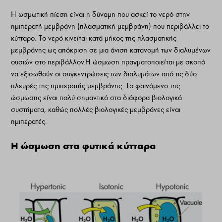
Η ωσµωτική πίεση είναι η δύναµη που ασκεί το νερό στην
ηµιπερατή µεµβράνη (πλασµατική µεµβράνη) που περιβάλλει το
κύτταρο. Το νερό κινείται κατά µήκος της πλασµατικής
µεµβράνης ως απόκριση σε µια άνιση κατανοµή των διαλυµένων
ουσιών στο περιβάλλον.Η ώσµωση πραγµατοποιείται µε σκοπό
να εξισωθούν οι συγκεντρώσεις των διαλυµάτων από τις δύο
πλευρές της ηµιπερατής µεµβράνης. Το φαινόµενο της
ώσµωσης είναι πολύ σηµαντικό στα διάφορα βιολογικά
συστήµατα, καθώς πολλές βιολογικές µεµβράνες είναι
ηµιπερατές.
Η ώσµωση στα φυτικά κύτταρα