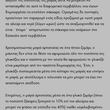
αύξηση της ποσότητας της µαγιάς ώστε να µπορέσει να
ανταποκριθεί σε αυτό το διαφορετικό περιβάλλον, που έχουν
δηµιουργήσει τα επιπλέον σάκχαρα. Ορισµένες δε συνταγές
προτείνουν την παραγωγή ενός είδος προζυµιού µε νωπή µαγιά
σε αλεύρι και νερό (λίγων ωρών) ώστε να αναζωογονηθεί και να
είναι ¨έτοιµη¨ αντιµετωπίσει τα σάκχαρα που υπάρχουν στο
δύσκολο αυτό περιβάλλον.
Χρησιµοποιώντας µαγιά αρτοποιίας σε ένα τέτοιο ζυµάρι, ο
µύκητας δεν είναι σε θέση να αφοµοιώσει όλη την ποσότητα της
γλυκόζης και η ταχύτητα µε την οποία θα αφοµοιώσει τη γλυκόζη
είναι µικρότερη από την ταχύτητα δηµιουργίας της. Έτσι, η
γλυκόζη συσσωρεύεται µέσα στο κύτταρο της µαγιάς και «πνίγει»
τη µαγιά, µε αποτέλεσµα η τελευταία να µην µπορεί να έχει την
απαιτούµενη απόδοση.
Εποµένως, η µαγιά αρτοποιίας µέσα σε ένα γλυκό ζυµάρι (όπου
το ποσοστό ζάχαρης ξεπερνά το 10% επί του αλεύρου και
µπορεί να φτάσει σε επίπεδα του 40%) νιώθει «εγκλωβισµένη».