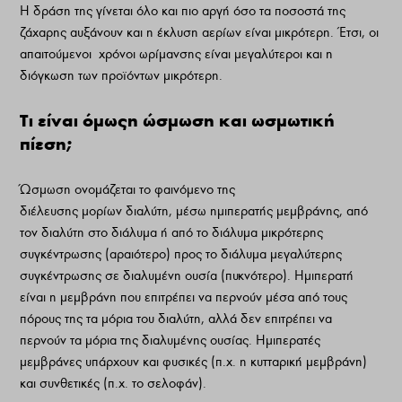
Η δράση της γίνεται όλο και πιο αργή όσο τα ποσοστά της
ζάχαρης αυξάνουν και η έκλυση αερίων είναι µικρότερη. Έτσι, οι
απαιτούµενοι
χρόνοι ωρίµανσης είναι µεγαλύτεροι και η
διόγκωση των προϊόντων µικρότερη.
Τι είναι όµωςη ώσµωση και ωσµωτική
πίεση;
Ώσµωση ονοµάζεται το φαινόµενο της
διέλευσης µορίων διαλύτη, µέσω ηµιπερατής µεµβράνης, από
τον διαλύτη στο διάλυµα ή από το διάλυµα µικρότερης
συγκέντρωσης (αραιότερο) προς το διάλυµα µεγαλύτερης
συγκέντρωσης σε διαλυµένη ουσία (πυκνότερο). Ηµιπερατή
είναι η µεµβράνη που επιτρέπει να περνούν µέσα από τους
πόρους της τα µόρια του διαλύτη, αλλά δεν επιτρέπει να
περνούν τα µόρια της διαλυµένης ουσίας. Ηµιπερατές
µεµβράνες υπάρχουν και φυσικές (π.χ. η κυτταρική µεµβράνη)
και συνθετικές (π.χ. το σελοφάν).