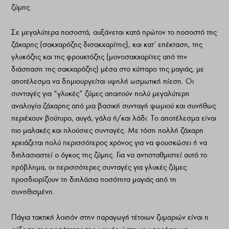
ζύµης.
Σε µεγαλύτερα ποσοστά, αυξάνεται κατά πρώτον το ποσοστό της
ζάχαρης (σακχαρόζης δισακχαρίτης), και κατ’ επέκταση, της
γλυκόζης και της φρουκτόζης (µονοσακχαρίτες από την
διάσπαση της σακχαρόζης) µέσα στο κύτταρο της µαγιάς, µε
αποτέλεσµα να δηµιουργείται υψηλή ωσµωτική πίεση. Οι
συνταγές για “γλυκές” ζύµες απαιτούν πολύ µεγαλύτερη
αναλογία ζάχαρης από µια βασική συνταγή ψωµιού και συνήθως
περιέχουν βούτυρο, αυγά, γάλα ή/και λάδι. Το αποτέλεσµα είναι
πιο µαλακές και πλούσιες συνταγές. Με τόση πολλή ζάχαρη
χρειάζεται πολύ περισσότερος χρόνος για να φουσκώσει ή να
διπλασιαστεί ο όγκος της ζύµης. Για να αντισταθµιστεί αυτό το
πρόβληµα, οι περισσότερες συνταγές για γλυκές ζύµες
προσδιορίζουν τη διπλάσια ποσότητα µαγιάς από τη
συνηθισµένη.
Πάγια τακτική λοιπόν στην παραγωγή τέτοιων ζυµαριών είναι η