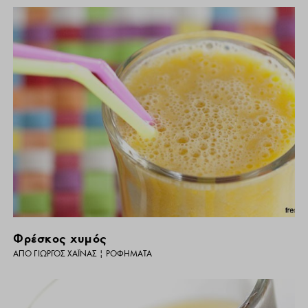
Φρέσκος χυμός
ΑΠΌ
ΓΙΏΡΓΟΣ ΧΑΪΝΆΣ
|
ΡΟΦΉΜΑΤΑ