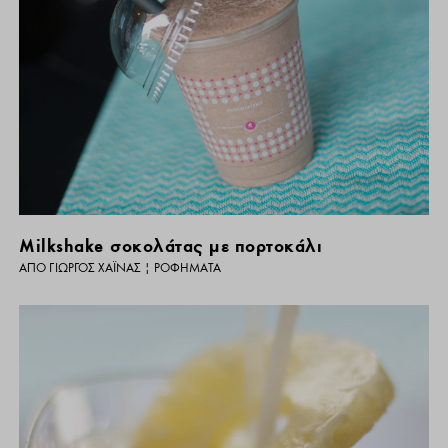
Milkshake σοκολάτας με πορτοκάλι
ΑΠΌ
ΓΙΏΡΓΟΣ ΧΑΪΝΆΣ
|
ΡΟΦΉΜΑΤΑ