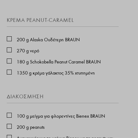
ΚΡΈΜΑ PEANUT-CARAMEL
200
g
Alaska Ουδέτερη BRAUN
270
g
νερό
180
g
Schokobella Peanut Caramel BRAUN
1350
g
κρέμα γάλακτος 35% χτυπημένη
ΔΙΑΚΌΣΜΗΣΗ
100
g
μείγμα για φλορεντίνες Bienex BRAUN
200
g
peanuts