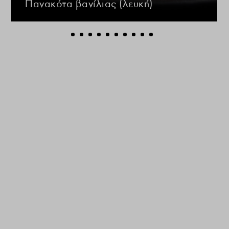
Πανακότα βανίλιας (λευκή)