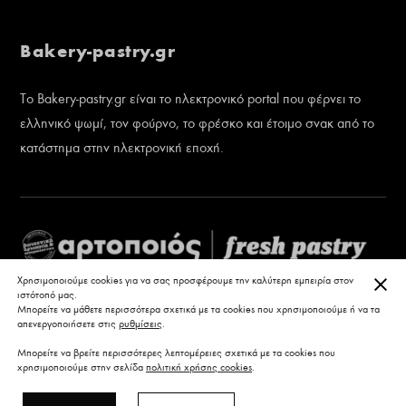
Bakery-pastry.gr
Το Bakery-pastry.gr είναι το ηλεκτρονικό portal που φέρνει το
ελληνικό ψωμί, τον φούρνο, το φρέσκο και έτοιμο σνακ από το
κατάστημα στην ηλεκτρονική εποχή.
ΚΛΕ
Χρησιμοποιούμε cookies για να σας προσφέρουμε την καλύτερη εμπειρία στον
ιστότοπό μας.
Μπορείτε να μάθετε περισσότερα σχετικά με τα cookies που χρησιμοποιούμε ή να τα
απενεργοποιήσετε στις
ρυθμίσεις
.
Μπορείτε να βρείτε περισσότερες λεπτομέρειες σχετικά με τα cookies που
χρησιμοποιούμε στην σελίδα
πολιτική χρήσης cookies
.