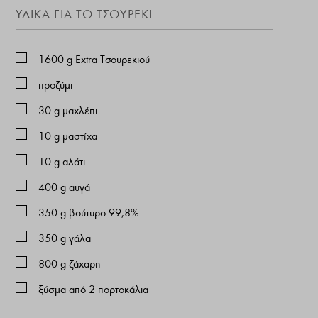
ΥΛΙΚΑ ΓΙΑ ΤΟ ΤΣΟΥΡΕΚΙ
1600
g
Εxtra Τσουρεκιού
προζύμι
30
g
μαχλέπι
10
g
μαστίχα
10
g
αλάτι
400
g
αυγά
350
g
βούτυρο 99,8%
350
g
γάλα
800
g
ζάχαρη
ξύσμα από 2 πορτοκάλια