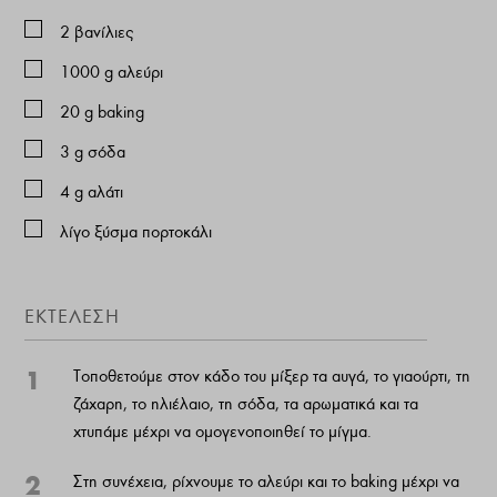
2
βανίλιες
1000
g
αλεύρι
20
g
baking
3
g
σόδα
4
g
αλάτι
λίγο ξύσμα πορτοκάλι
ΕΚΤΕΛΕΣΗ
1
Τοποθετούμε στον κάδο του μίξερ τα αυγά, το γιαούρτι, τη
ζάχαρη, το ηλιέλαιο, τη σόδα, τα αρωματικά και τα
χτυπάμε μέχρι να ομογενοποιηθεί το μίγμα.
2
Στη συνέχεια, ρίχνουμε το αλεύρι και το baking μέχρι να