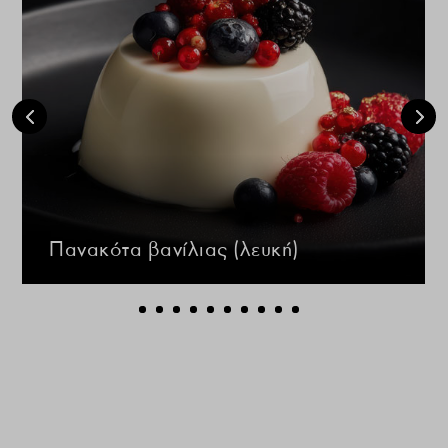
Πανακότα βανίλιας (λευκή)