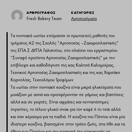
ΑΡΘΡΟΓΡΑΦΟΣ
ΚΑΤΗΓΟΡΙΕΣ
Fresh Bakery Team
Αρτοποιήματα
Τα ποντιακά «ωτία» ετοίμασαν οι πρωτοετείς μαθητές του
τμήματος Α2 της Σχολής “Αρτοποιίας – Ζαχαροπλαστικής”
της ΕΠΑ.Σ ΔΥΠΑ Γαλατσίου, στο πλαίσιο του εργαστηρίου
“Συναφή προϊόντα Αρτοποιίας Ζαχαροπλαστικής” με την
επίβλεψη και καθοδήγηση της κας Καλτσά Καλομοίρας,
Τεχνικού Αρτοποιίας Ζαχαροπλαστικής και της κας Χαριτάκη
Κορνηλίας, Τεχνολόγου Τροφίμων.
Τα «ωτία» στην ποντιακή κουζίνα είναι μικρά γλυκίσματα που
μοιάζουν με αυτιά και προσφέρονταν σε γάμους και βαπτίσεις
αλλά και σε γιορτές. Είναι αφράτες και πεντανόστιμες
τηγανίτες, το τέλειο γλυκό σνακ για τον καφέ ή το τσάι αλλά
και σαν κέρασμα για τα παιδιά. Η κουζίνα του Πόντου είναι μία
ιδιαίτερη κουζίνα, βασισμένη στον τρόπο ζωής, στα ήθη και τα
έθιμα των Ποντίων και την προκοπή της νοικοκυράς να